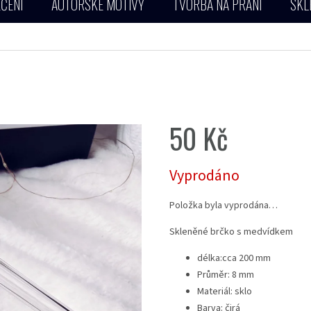
ČENÍ
AUTORSKÉ MOTIVY
TVORBA NA PŘÁNÍ
SKL
50 Kč
Měrná
Vyprodáno
cena:
Položka byla vyprodána…
Skleněné brčko s medvídkem
délka:cca 200 mm
Průměr: 8 mm
Materiál: sklo
Barva: čirá