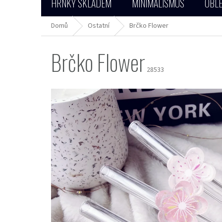
HRNKY SKLADEM
MINIMALISMUS
OBLE
Domů
Ostatní
Brčko Flower
Brčko Flower
28533