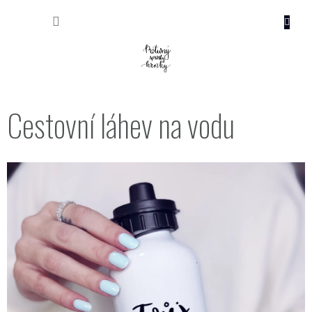
Přejít
NÁKUP
na
obsah
KOŠÍK
Cestovní láhev na vodu