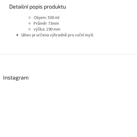
Detailní popis produktu
Objem: 500 ml
Průměr 73mm
výška: 190 mm
láhev je určena výhradně pro ruční mytí.
Z
á
p
a
Instagram
t
í