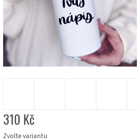
310 Kč
Měrná
Zvolte variantu
cena: