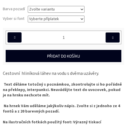
Barva pozadí
Vyber si font
PŘIDAT DO KOŠÍKU
Cestovní hliníková láhev na vodu s dvěma uzávěry.
Text děláme totožný s poznámkou, zkontrolujte si ho pořádně
na překlepy, interpunkci. Neuvádějte text do uvozovek, pokud
je na hrnku nechcete mít.
Na hrnek Vám uděláme jakýkoliv nápis. Zvolte si z jednoho ze 4
fontů a z 20 barevných pozadí.
Na ilustračních fotkách použitý font: Výrazný tiskací