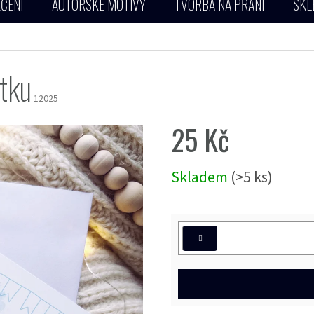
ČENÍ
AUTORSKÉ MOTIVY
TVORBA NA PŘÁNÍ
SKL
átku
12025
25 Kč
Měrná
Skladem
(>5 ks)
cena: