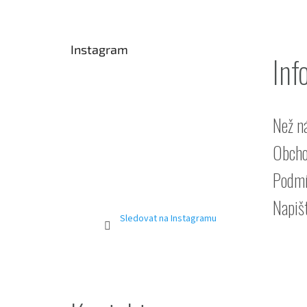
p
a
t
Instagram
í
Inf
Než n
Obcho
Podmí
Napiš
Sledovat na Instagramu