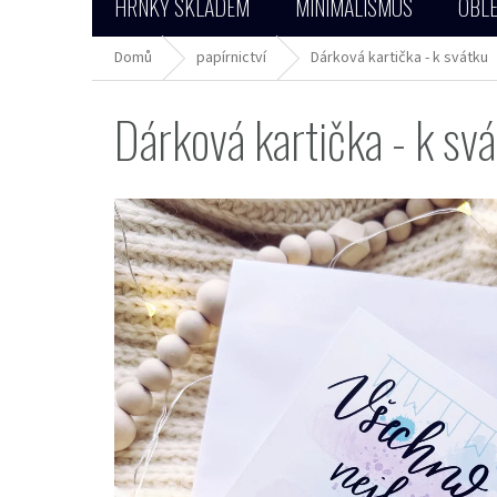
HRNKY SKLADEM
MINIMALISMUS
OBLE
Domů
papírnictví
Dárková kartička - k svátku
Dárková kartička - k sv