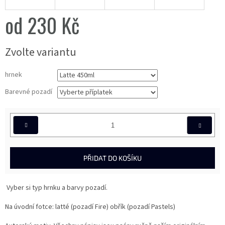
od
230 Kč
Měrná
Zvolte variantu
cena:
hrnek
Barevné pozadí
PŘIDAT DO KOŠÍKU
Vyber si typ hrnku a barvy pozadí.
Na úvodní fotce: latté (pozadí Fire) obřík (pozadí Pastels)