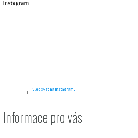
a
Instagram
t
í
Sledovat na Instagramu
Informace pro vás