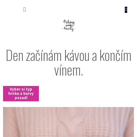
Přejít
NÁKUP
na
obsah
KOŠÍK
Den začínám kávou a končím
vínem.
Vyber si typ
hrnku a barvy
pozadí