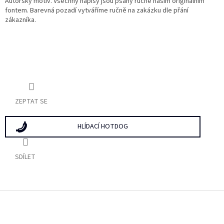
Autorský motiv. Všechny nápisy jsou psány ručně naším originálním
fontem. Barevná pozadí vytváříme ručně na zakázku dle přání
zákazníka.
ZEPTAT SE
HLÍDACÍ HOTDOG
SDÍLET
Z
á
p