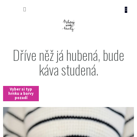
Přejít
NÁKUP
na
obsah
KOŠÍK
Dříve něž já hubená, bude
káva studená.
Vyber si typ
hrnku a barvy
pozadí