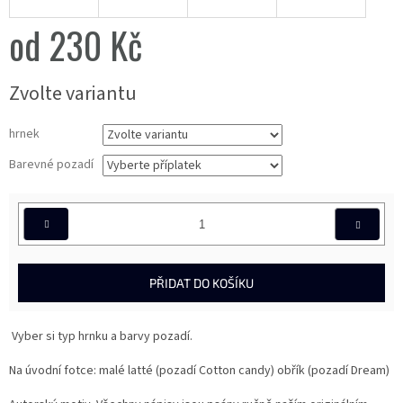
od
230 Kč
Měrná
Zvolte variantu
cena:
hrnek
Barevné pozadí
PŘIDAT DO KOŠÍKU
Vyber si typ hrnku a barvy pozadí.
Na úvodní fotce: malé latté (pozadí Cotton candy) obřík (pozadí Dream)