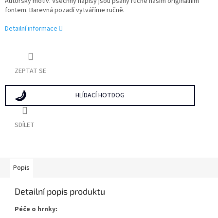
Autorský motiv. Všechny nápisy jsou psány ručně naším originálním
fontem. Barevná pozadí vytváříme ručně.
Detailní informace
ZEPTAT SE
HLÍDACÍ HOTDOG
SDÍLET
Popis
Detailní popis produktu
Péče o hrnky: