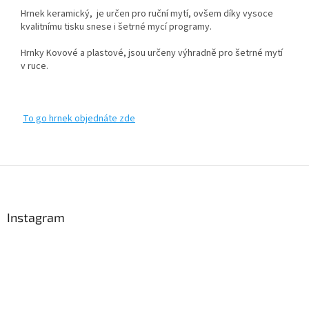
Hrnek keramický,
je určen pro ruční mytí, ovšem díky vysoce
kvalitnímu tisku snese i šetrné mycí programy.
Hrnky Kovové a plastové, jsou určeny výhradně pro šetrné mytí
v ruce.
To go hrnek objednáte zde
Z
á
p
a
Instagram
t
í