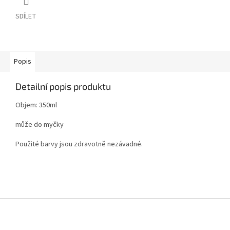
SDÍLET
Popis
Detailní popis produktu
Objem: 350ml
může do myčky
Použité barvy jsou zdravotně nezávadné.
Z
á
p