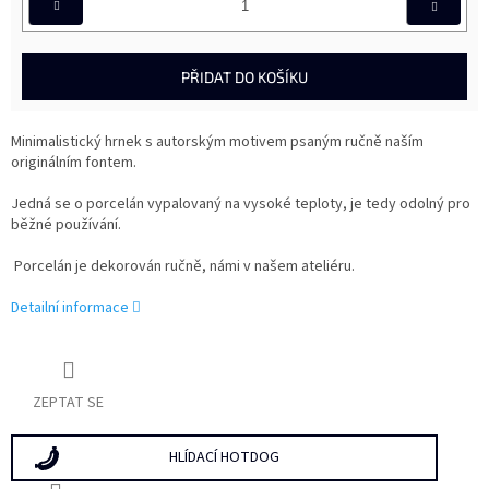
PŘIDAT DO KOŠÍKU
Minimalistický hrnek s autorským motivem psaným ručně naším
originálním fontem.
Jedná se o porcelán vypalovaný na vysoké teploty, je tedy odolný pro
běžné používání.
Porcelán je dekorován ručně, námi v našem ateliéru.
Detailní informace
ZEPTAT SE
HLÍDACÍ HOTDOG