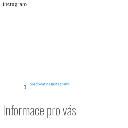
a
Instagram
t
í
Sledovat na Instagramu
Informace pro vás