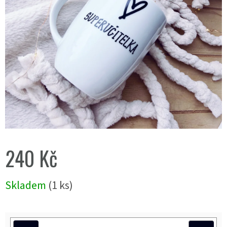
240 Kč
Měrná
Skladem
(1 ks)
cena: