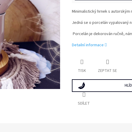
Minimalistický hrnek s autorským
Jedná se o porcelán vypalovaný na
Porcelán je dekorován ručně, námi
Detailní informace
TISK
ZEPTAT SE
HLÍ
SDÍLET