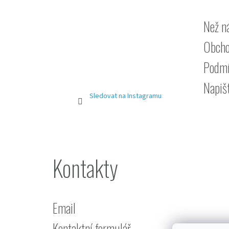
Než n
Obcho
Podmí
Napiš
Sledovat na Instagramu
Kontakty
Email
Kontaktní formulář