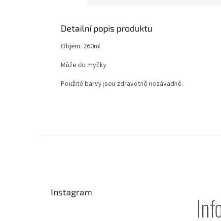
Detailní popis produktu
Objem: 260ml
Může do myčky
Použité barvy jsou zdravotně nezávadné.
Z
á
p
a
t
Instagram
í
Inf