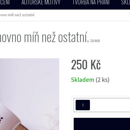
ČENÍ
AUTORSKÉ MOTIVY
TVORBA NA PŘÁNÍ
SKL
ovno míň než ostatní.
ovno míň než ostatní.
28468
250 Kč
Měrná
Skladem
(2 ks)
cena: