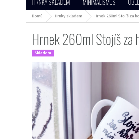
HRNKY SKLADEM
MINIMALISMUS
OBLE
Domů
Hrnky skladem
Hrnek 260ml Stojíš za h
Hrnek 260ml Stojíš za h
Skladem