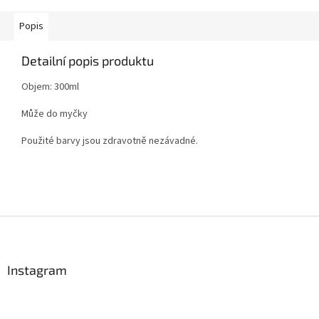
Popis
Detailní popis produktu
Objem: 300ml
Může do myčky
Použité barvy jsou zdravotně nezávadné.
Z
á
p
a
Instagram
t
í