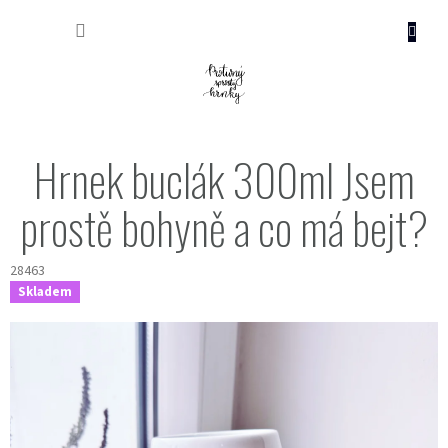
Přejít
NÁKUP
na
obsah
KOŠÍK
Hrnek buclák 300ml Jsem
prostě bohyně a co má bejt?
28463
Skladem