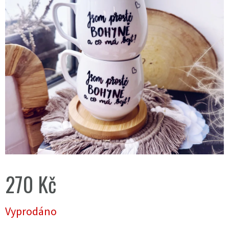
270 Kč
Měrná
Vyprodáno
cena: