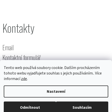
Kontakty
Email
Kontaktní formulář
Tento web používá soubory cookie. Dalším procházením
tohoto webu vyjadřujete souhlas s jejich používáním.. Více
informací
zde
.
Nastavení
Vytvořil
ŠM
na
Shoptetu
Odmítnout
Souhlasím
Copyright 2026
Protivný sprostý hrnky
. Všechna práva vyhrazena.