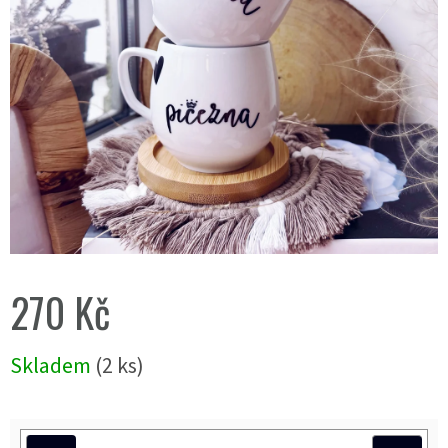
270 Kč
Měrná
Skladem
(2 ks)
cena: