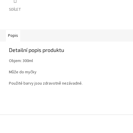
SDÍLET
Popis
Detailní popis produktu
Objem: 300ml
Může do myčky
Použité barvy jsou zdravotně nezávadné.
Z
á
p