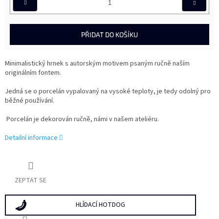
PŘIDAT DO KOŠÍKU
Minimalistický hrnek s autorským motivem psaným ručně naším
originálním fontem.
Jedná se o porcelán vypalovaný na vysoké teploty, je tedy odolný pro
běžné používání.
Porcelán je dekorován ručně, námi v našem ateliéru.
Detailní informace
ZEPTAT SE
HLÍDACÍ HOTDOG