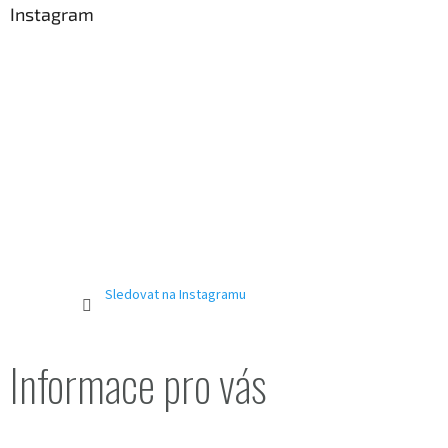
a
Instagram
t
í
Sledovat na Instagramu
Informace pro vás