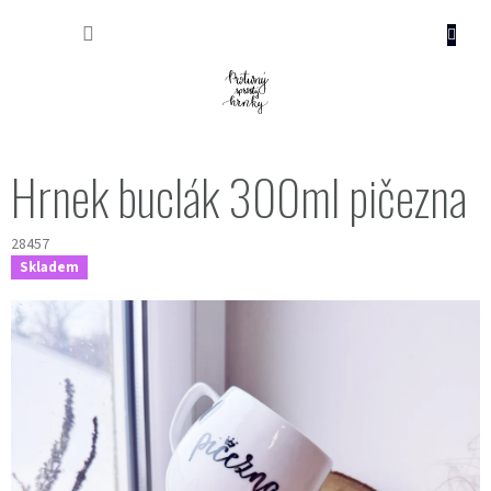
Přejít
NÁKUP
na
obsah
KOŠÍK
Hrnek buclák 300ml pičezna
28457
Skladem