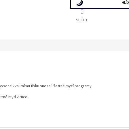
HLÍ
SDÍLET
 vysoce kvalitnímu tisku snese i šetrné mycí programy.
trné mytí v ruce.