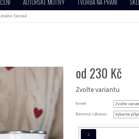
ČENÍ
AUTORSKÉ MOTIVY
TVORBA NA PŘÁNÍ
SKL
Jméno ženské
od
230 Kč
Měrná
Zvolte variantu
cena:
hrnek
Barevný cákanec