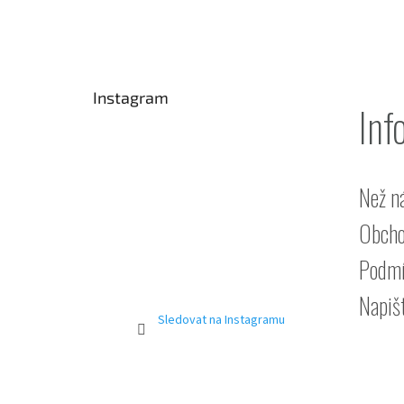
Z
á
p
a
t
Instagram
í
Inf
Než n
Obcho
Podmí
Napiš
Sledovat na Instagramu