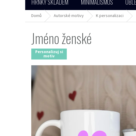
HRNKY SKLADEM
MINIMALISMUS
OBLE
Domů
Autorské motivy
K personalizaci
Jméno ženské
Personalizuj si
motiv