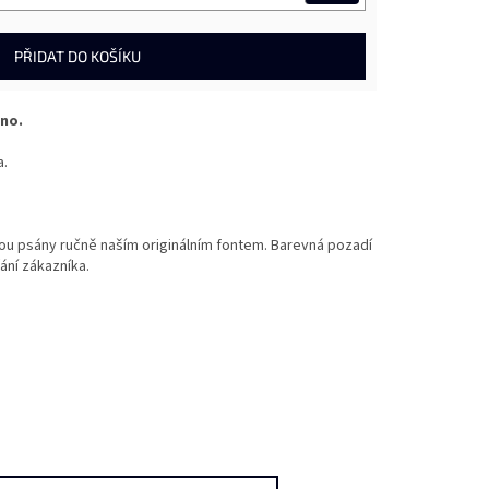
PŘIDAT DO KOŠÍKU
no.
a.
sou psány ručně naším originálním fontem. Barevná pozadí
ání zákazníka.