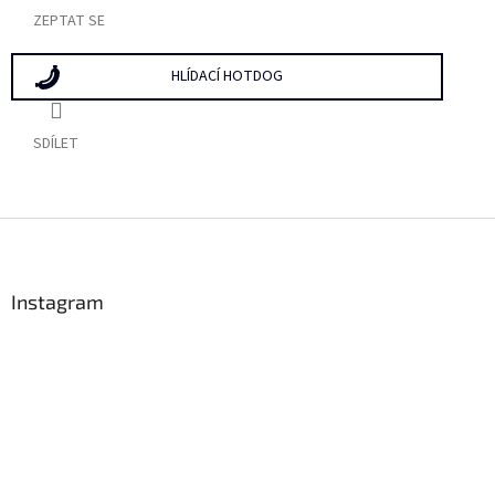
ZEPTAT SE
HLÍDACÍ HOTDOG
SDÍLET
Z
á
p
a
Instagram
t
í