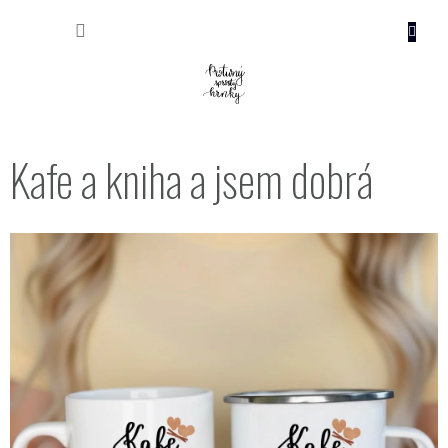
Přejít
NÁKUP
na
obsah
KOŠÍK
Kafe a kniha a jsem dobrá