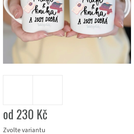
od
230 Kč
Měrná
Zvolte variantu
cena: