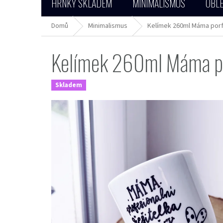
HRNKY SKLADEM
MINIMALISMUS
OBLE
Domů
Minimalismus
Kelímek 260ml Máma porfe
Kelímek 260ml Máma por
Skladem