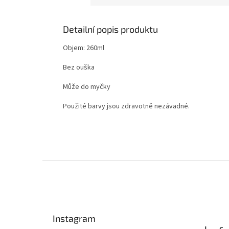
Detailní popis produktu
Objem: 260ml
Bez ouška
Může do myčky
Použité barvy jsou zdravotně nezávadné.
Z
á
p
a
t
Instagram
í