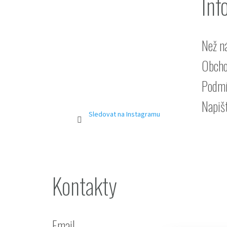
Inf
Než n
Obcho
Podmí
Napiš
Sledovat na Instagramu
Kontakty
Email