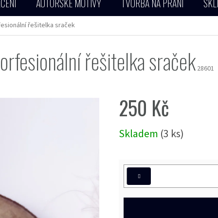
ČENÍ
AUTORSKÉ MOTIVY
TVORBA NA PŘÁNÍ
SKL
sionální řešitelka sraček
fesionální řešitelka sraček
28601
250 Kč
Měrná
Skladem
(3 ks)
cena: