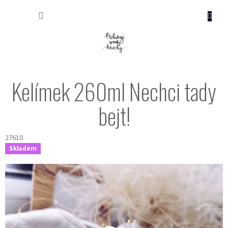
Přejít
NÁKUP
na
obsah
KOŠÍK
Kelímek 260ml Nechci tady
bejt!
27610
Skladem