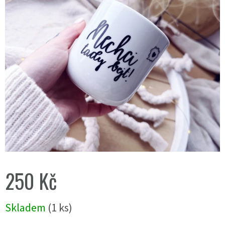
250 Kč
Měrná
Skladem
(1 ks)
cena: