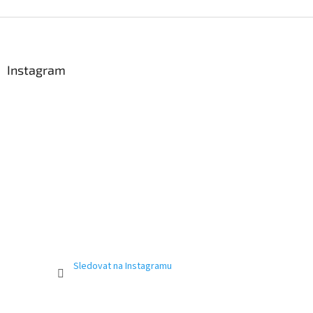
Z
á
p
a
Instagram
t
í
Sledovat na Instagramu