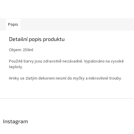
Popis
Detailní popis produktu
Objem: 250ml
Použité barvy jsou zdravotně nezávadné. Vypalováno na vysoké
teploty.
Hrnky se zlatým dekorem nesmí do myčky a mikrovlnné trouby.
Z
á
p
a
Instagram
t