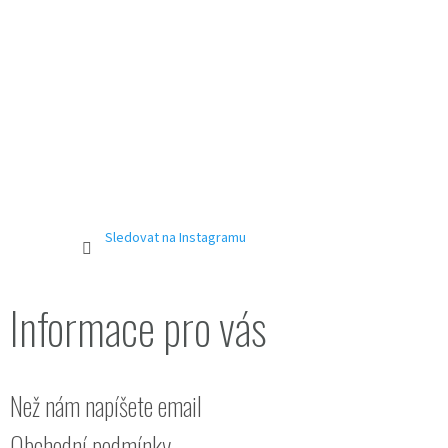
í
Sledovat na Instagramu
Informace pro vás
Než nám napíšete email
Obchodní podmínky