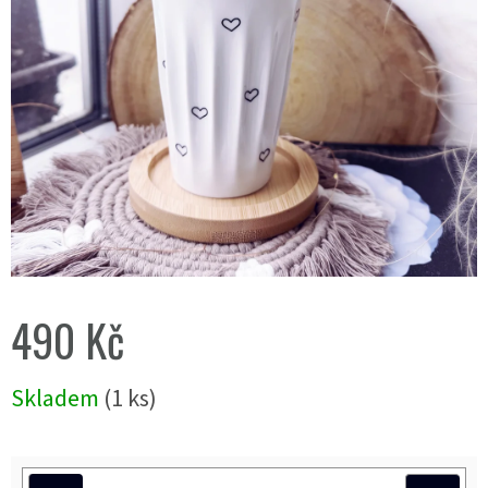
490 Kč
Měrná
Skladem
(1 ks)
cena: