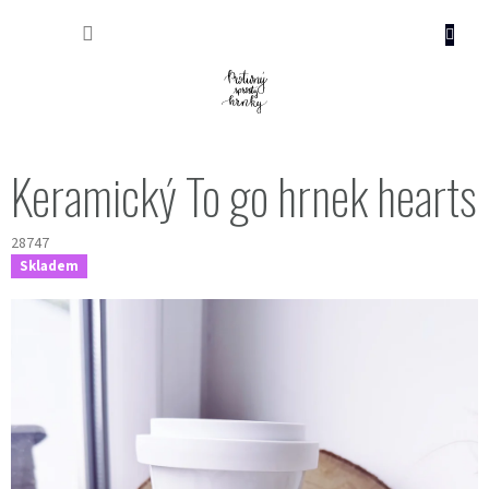
Přejít
NÁKUP
na
obsah
KOŠÍK
Keramický To go hrnek hearts
28747
Skladem