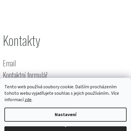
Kontakty
Email
Kontaktní formulář
Tento web používá soubory cookie. Dalším procházením
tohoto webu vyjadřujete souhlas s jejich používáním.. Více
informací
zde
.
Nastavení
Vytvořil
ŠM
na
Shoptetu