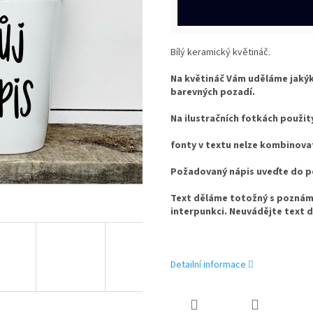
Bílý keramický květináč.
Na květináč Vám uděláme jakýkol
barevných pozadí.
Na ilustračních fotkách použit
fonty v textu nelze kombinova
Požadovaný nápis uveďte do 
Text děláme totožný s poznámk
interpunkci. Neuvádějte text 
Detailní informace