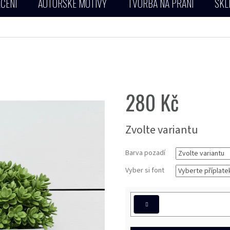
ČENÍ
AUTORSKÉ MOTIVY
TVORBA NA PŘÁNÍ
SKL
280 Kč
Měrná
Zvolte variantu
cena:
Barva pozadí
Vyber si font