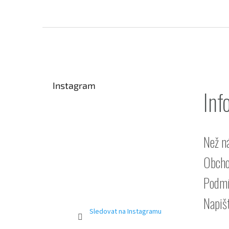
Z
á
p
a
t
Instagram
í
Inf
Než n
Obcho
Podmí
Napiš
Sledovat na Instagramu