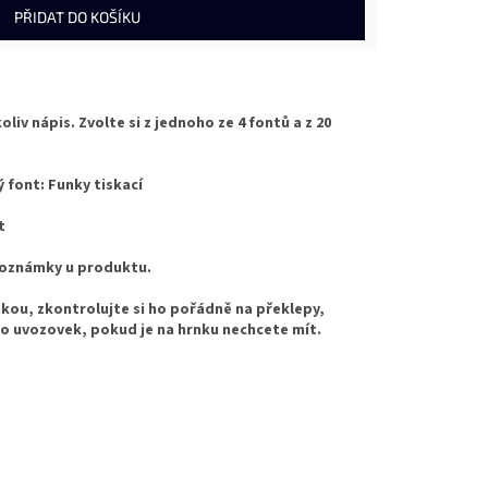
PŘIDAT DO KOŠÍKU
iv nápis. Zvolte si z jednoho ze 4 fontů a z 20
ý font: Funky tiskací
t
poznámky u produktu.
ou, zkontrolujte si ho pořádně na překlepy,
do uvozovek, pokud je na hrnku nechcete mít.