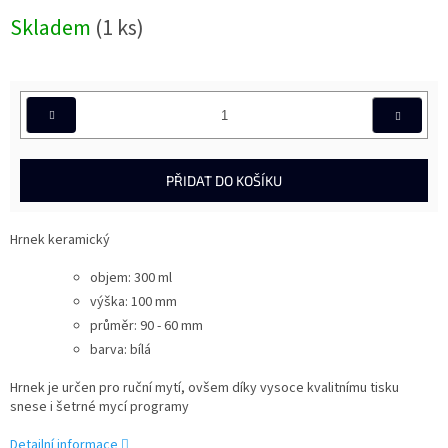
Měrná
Skladem
(1 ks)
cena:
PŘIDAT DO KOŠÍKU
Hrnek keramický
objem: 300 ml
výška: 100 mm
průměr:
90 - 60 mm
barva: bílá
Hrnek je určen pro ruční mytí, ovšem díky vysoce kvalitnímu tisku
snese i šetrné mycí programy
Detailní informace