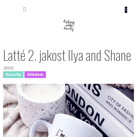
Přejít
NÁKUP
na
obsah
KOŠÍK
Latté 2. jakost Ilya and Shane
28592
Kazovka
Skladem