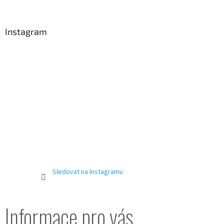
á
p
a
Instagram
t
í
Sledovat na Instagramu
Informace pro vás