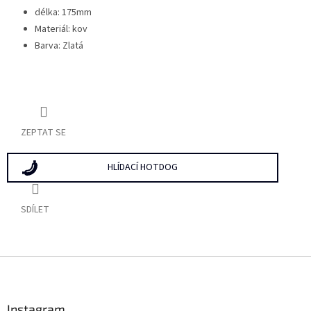
délka: 175mm
Materiál: kov
Barva: Zlatá
ZEPTAT SE
HLÍDACÍ HOTDOG
SDÍLET
Z
á
p
a
Instagram