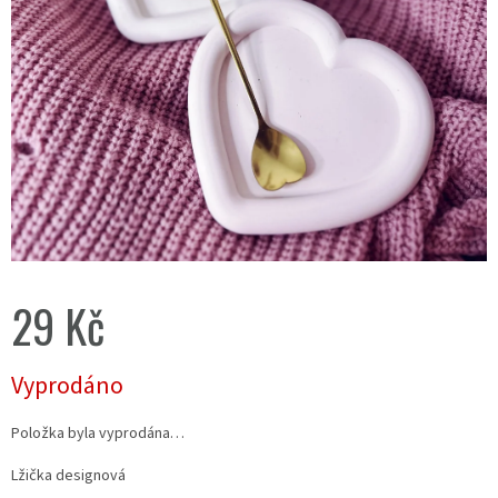
29 Kč
Měrná
Vyprodáno
cena:
Položka byla vyprodána…
Lžička designová