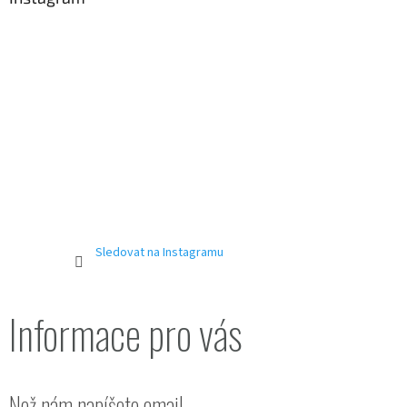
t
í
Sledovat na Instagramu
Informace pro vás
Než nám napíšete email