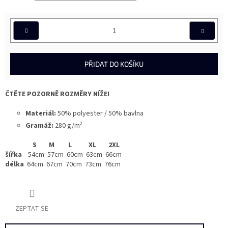
PŘIDAT DO KOŠÍKU
ČTĚTE POZORNĚ ROZMĚRY NÍŽE!
Materiál:
50% polyester / 50% bavlna
2
Gramáž:
280 g/m
S M L XL 2XL
šířka
54cm 57cm 60cm 63cm 66cm
délka
64cm 67cm 70cm 73cm 76cm
ZEPTAT SE