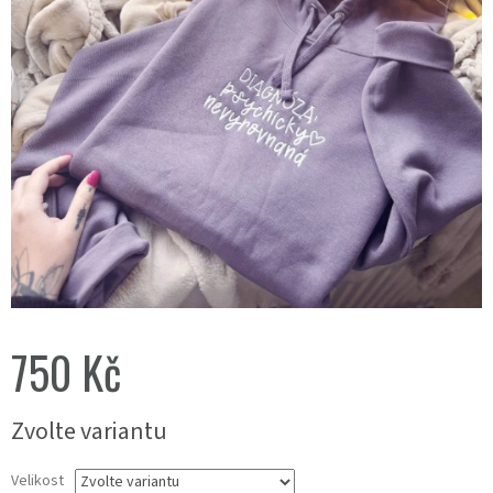
750 Kč
Měrná
Zvolte variantu
cena:
Velikost