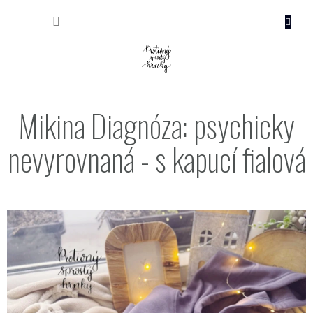
Přejít
NÁKUP
na
obsah
KOŠÍK
Mikina Diagnóza: psychicky
nevyrovnaná - s kapucí fialová