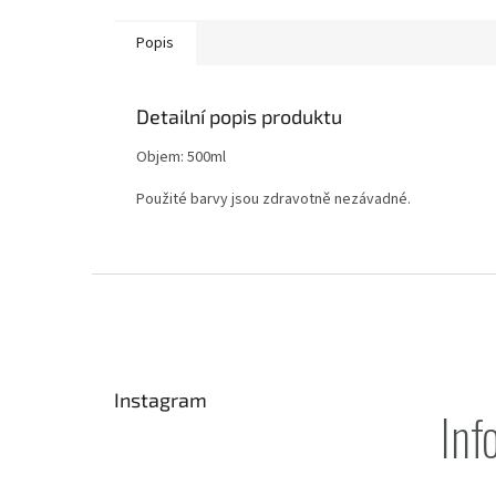
Popis
Detailní popis produktu
Objem: 500ml
Použité barvy jsou zdravotně nezávadné.
Z
á
p
a
t
Instagram
í
Inf