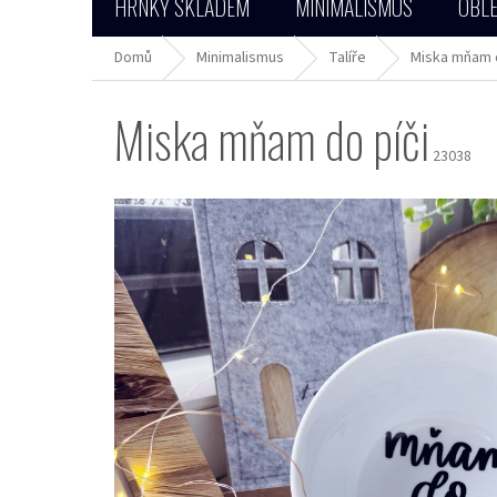
HRNKY SKLADEM
MINIMALISMUS
OBLE
Domů
Minimalismus
Talíře
Miska mňam d
Miska mňam do píči
23038