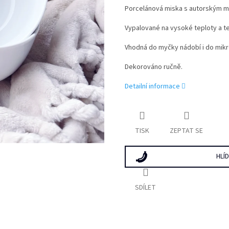
Porcelánová miska s autorským m
Vypalované na vysoké teploty a t
Vhodná do myčky nádobí i do mikr
Dekorováno ručně.
Detailní informace
TISK
ZEPTAT SE
HLÍ
SDÍLET