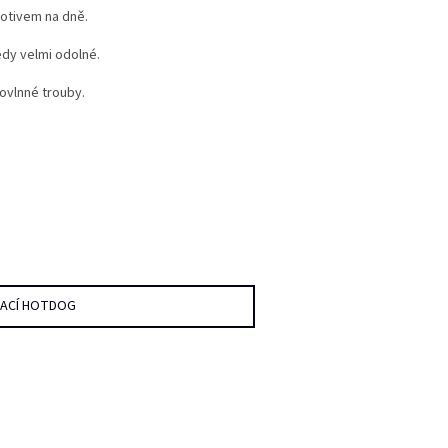
otivem na dně.
edy velmi odolné.
ovlnné trouby.
DACÍ HOTDOG