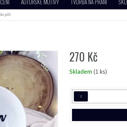
ČENÍ
AUTORSKÉ MOTIVY
TVORBA NA PŘÁNÍ
SKL
o píči
270 Kč
Měrná
Skladem
(1 ks)
cena: