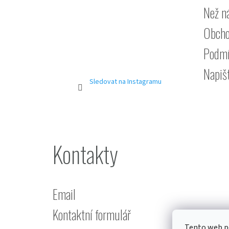
Než n
Obcho
Podmí
Napiš
Sledovat na Instagramu
Kontakty
Email
Kontaktní formulář
Tento web po