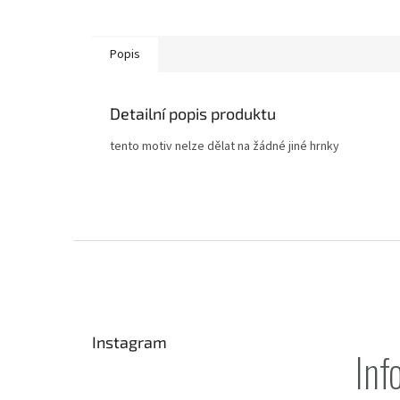
Popis
Detailní popis produktu
tento motiv nelze dělat na žádné jiné hrnky
Z
á
p
a
t
Instagram
í
Inf