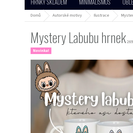
HRNKY SKLADEM
MINIMALISMUS
OBLE
Domů
Autorské motivy
Ilustrace
Myster
Mystery Labubu hrnek
269
Novinka!