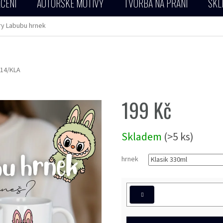
ČENÍ
AUTORSKÉ MOTIVY
TVORBA NA PŘÁNÍ
SKL
y Labubu hrnek
14/KLA
199 Kč
Měrná
Skladem
(>5 ks)
cena:
hrnek