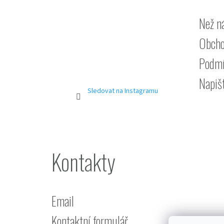
Než n
Obcho
Podmí
Napiš
Sledovat na Instagramu
Kontakty
Email
Kontaktní formulář