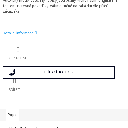
Autorský motiv. Všechny nápisy jsou psány ručně naším originálním
fontem. Barevná pozadí vytváříme ručně na zakázku dle přání
zákazníka.
Detailní informace
ZEPTAT SE
HLÍDACÍ HOTDOG
SDÍLET
Popis