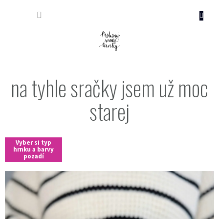
Přejít
NÁKUP
na
obsah
KOŠÍK
na tyhle sračky jsem už moc
starej
Vyber si typ
hrnku a barvy
pozadí