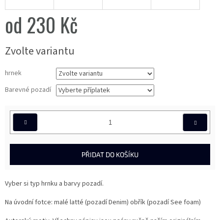
od
230 Kč
Měrná
Zvolte variantu
cena:
hrnek
Barevné pozadí
PŘIDAT DO KOŠÍKU
Vyber si typ hrnku a barvy pozadí.
Na úvodní fotce: malé latté (pozadí Denim) obřík (pozadí See foam)