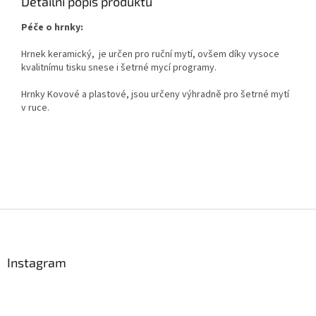
Detailní popis produktu
Péče o hrnky:
Hrnek keramický,
je určen pro ruční mytí, ovšem díky vysoce
kvalitnímu tisku snese i šetrné mycí programy.
Hrnky Kovové a plastové, jsou určeny výhradně pro šetrné mytí
v ruce.
Z
á
p
a
Instagram
t
í