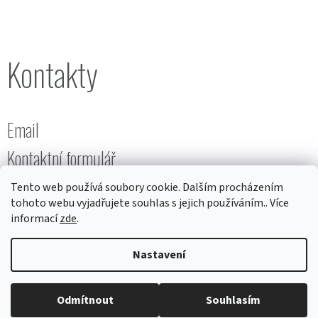
Kontakty
Email
Kontaktní formulář
Tento web používá soubory cookie. Dalším procházením
tohoto webu vyjadřujete souhlas s jejich používáním.. Více
informací
zde
.
Nastavení
Vytvořil
ŠM
na
Shoptetu
Odmítnout
Souhlasím
Copyright 2026
Protivný sprostý hrnky
. Všechna práva vyhrazena.