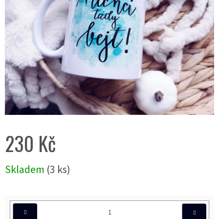
230 Kč
Měrná
Skladem
(3 ks)
cena: