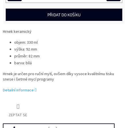
PŘIDAT DO KOŠÍKU
Hrnek keramický
objem: 330 ml
výška: 92 mm
průměr: 82 mm
barva: bílá
Hrnek je určen pro ruční mytí, ovšem díky vysoce kvalitnímu tisku
snese i šetrné mycí programy
Detailní informace
ZEPTAT SE