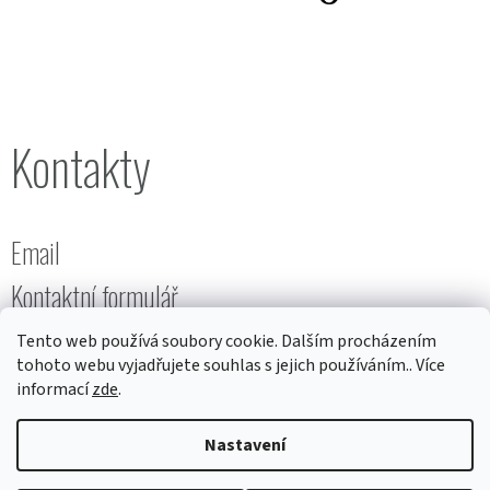
Kontakty
Email
Kontaktní formulář
Tento web používá soubory cookie. Dalším procházením
tohoto webu vyjadřujete souhlas s jejich používáním.. Více
informací
zde
.
Nastavení
Vytvořil
ŠM
na
Shoptetu