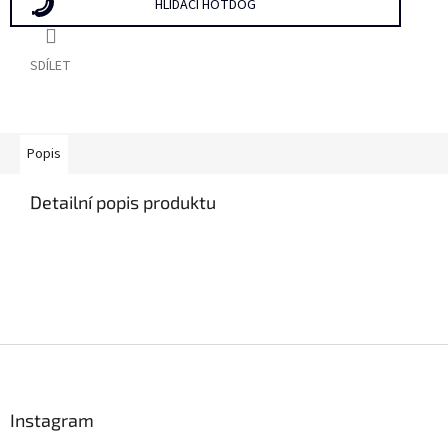
HLÍDACÍ HOTDOG
SDÍLET
Popis
Detailní popis produktu
Z
á
p
a
Instagram
t