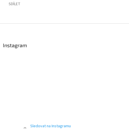
SDÍLET
Z
á
p
a
Instagram
t
í
Sledovat na Instagramu