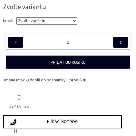
Měrná
Zvolte variantu
cena:
hrnek
PŘIDAT DO KOŠÍKU
Jména (max 2) doplň do poznámky u produktu.
ZEPTAT SE
HLÍDACÍ HOTDOG