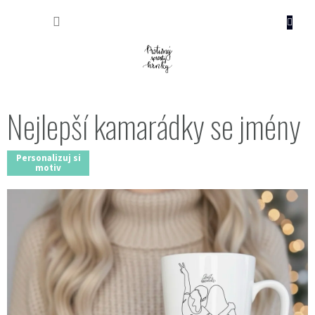
Přejít
NÁKUP
na
obsah
KOŠÍK
Nejlepší kamarádky se jmény
Personalizuj si
motiv