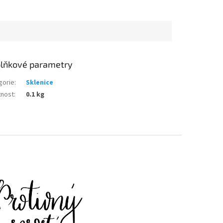
lňkové parametry
gorie
:
Sklenice
nost
:
0.1 kg