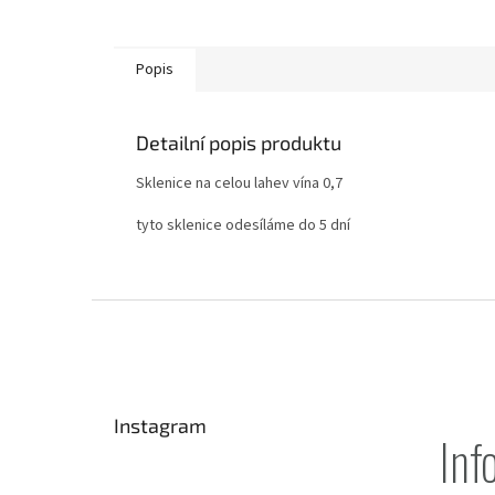
Popis
Detailní popis produktu
Sklenice na celou lahev vína 0,7
tyto sklenice odesíláme do 5 dní
Z
á
p
a
t
Instagram
í
Inf