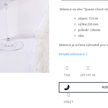
Sklenice na víno "Queen všech ví
objem: 710 ml
výška:230 mm
průměr: 105mm
sklo
Sklenice je určena výhradně pro r
Detailní informace
TISK
ZEPTAT SE
HLÍ
SDÍLET