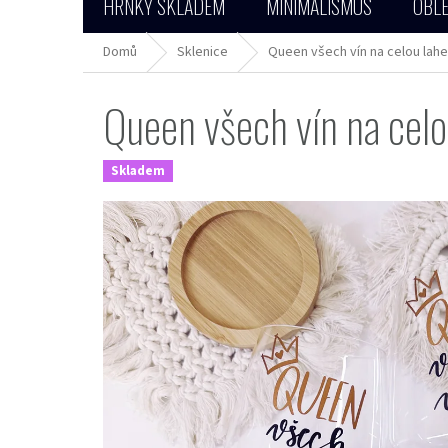
HRNKY SKLADEM
MINIMALISMUS
OBLE
Domů
Sklenice
Queen všech vín na celou lah
Queen všech vín na celo
Skladem