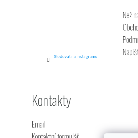
Než n
Obcho
Podmí
Napiš
Sledovat na Instagramu
Kontakty
Email
Kontaktní formulář