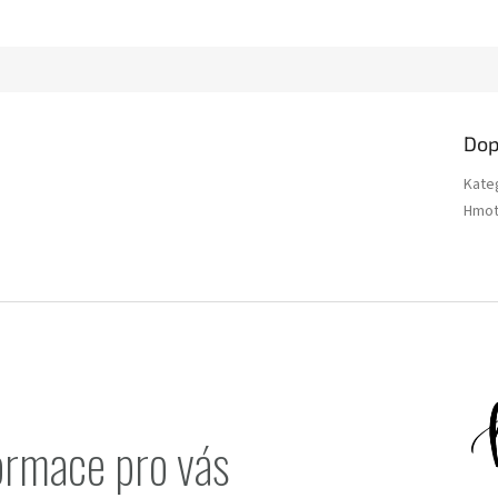
Dop
Kate
Hmot
ormace pro vás