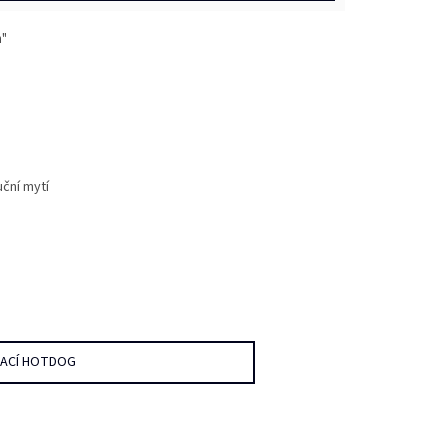
n"
uční mytí
DACÍ HOTDOG