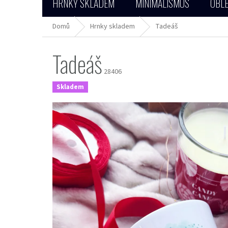
HRNKY SKLADEM
MINIMALISMUS
OBLE
Domů
Hrnky skladem
Tadeáš
Tadeáš
28406
Skladem