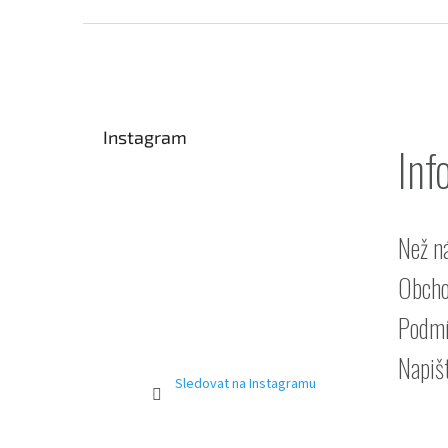
Z
á
p
a
t
Instagram
í
Inf
Než n
Obcho
Podmí
Napiš
Sledovat na Instagramu