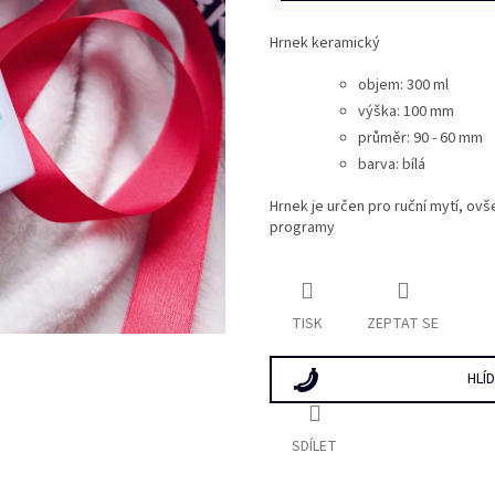
Hrnek keramický
objem: 300 ml
výška: 100 mm
průměr:
90 - 60 mm
barva: bílá
Hrnek je určen pro ruční mytí, ovš
programy
TISK
ZEPTAT SE
HLÍ
SDÍLET