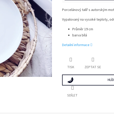
Porcelánový talíř s autorským mo
Vypalovaný na vysoké teploty, od
Průměr 19 cm
barva bílá
Detailní informace
TISK
ZEPTAT SE
HLÍ
SDÍLET