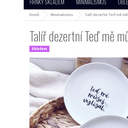
HRNKY SKLADEM
MINIMALISMUS
OBLE
Domů
Minimalismus
Talíř dezertní Teď mě můž
Talíř dezertní Teď mě mů
Skladem