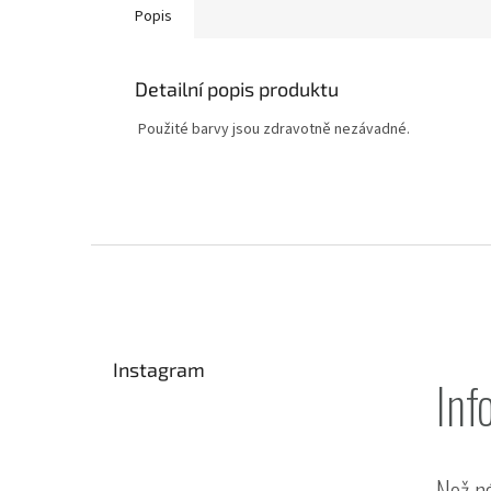
Popis
Detailní popis produktu
Použité barvy jsou zdravotně nezávadné.
Z
á
p
a
t
Instagram
í
Inf
Než n