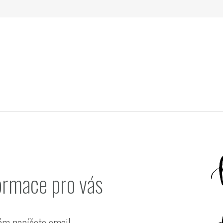
ormace pro vás
ám napíšete email