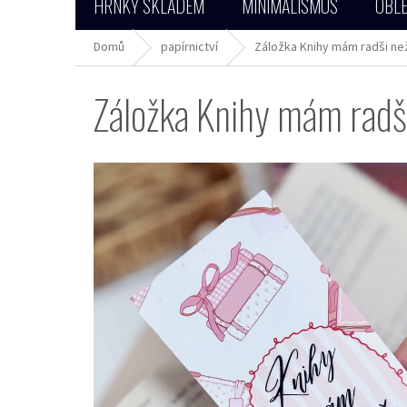
HRNKY SKLADEM
MINIMALISMUS
OBLE
Domů
papírnictví
Záložka Knihy mám radši než 
Záložka Knihy mám radši 