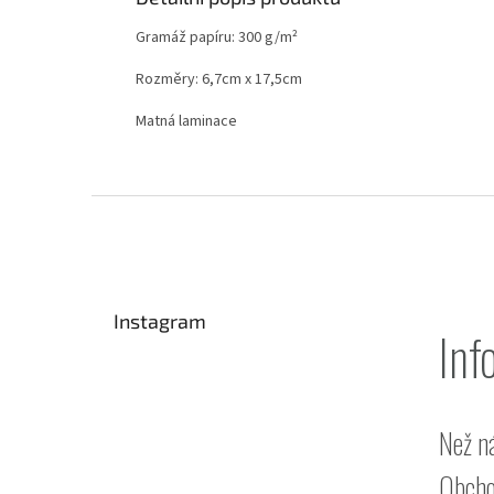
Gramáž papíru: 300
g/m²
Rozměry: 6,7cm x 17,5cm
Matná laminace
Z
á
p
a
t
Instagram
í
Inf
Než n
Obcho