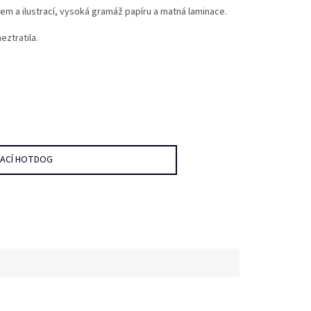
em a ilustrací, vysoká gramáž papíru a matná laminace.
eztratila.
DACÍ HOTDOG