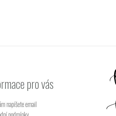
ormace pro vás
ám napíšete email
dní podmínky