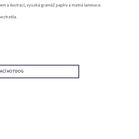
em a ilustrací, vysoká gramáž papíru a matná laminace.
eztratila.
DACÍ HOTDOG