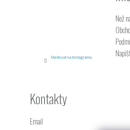
Než n
Obcho
Podmí
Napiš
Sledovat na Instagramu
Kontakty
Email