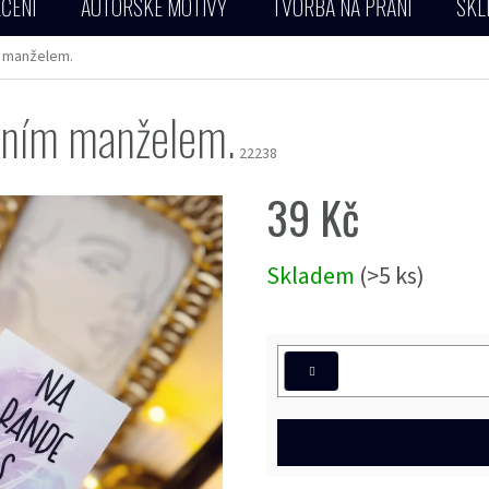
ČENÍ
AUTORSKÉ MOTIVY
TVORBA NA PŘÁNÍ
SKL
m manželem.
ivním manželem.
22238
39 Kč
Měrná
Skladem
(>5 ks)
cena: