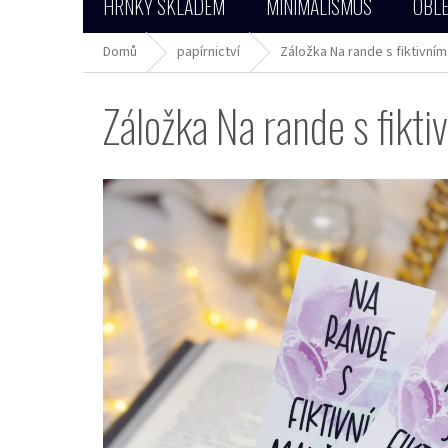
HRNKY SKLADEM
MINIMALISMUS
OBLE
Domů
papírnictví
Záložka Na rande s fiktivní
Záložka Na rande s fikt