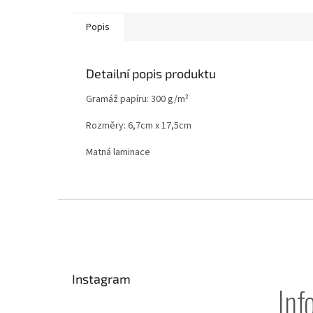
Popis
Detailní popis produktu
Gramáž papíru: 300
g/m²
Rozměry: 6,7cm x 17,5cm
Matná laminace
Z
á
p
a
t
Instagram
í
Inf